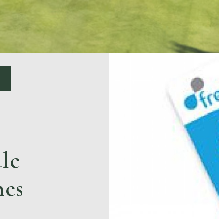
ule
nes