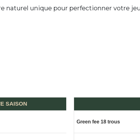
re naturel unique pour perfectionner votre jeu,
TE SAISON
Green fee 18 trous
106€