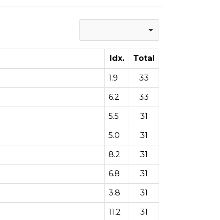
Idx.
Total
1.9
33
6.2
33
5.5
31
5.0
31
8.2
31
6.8
31
3.8
31
11.2
31