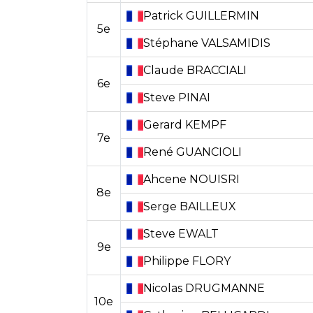
Patrick
GUILLERMIN
5e
Stéphane
VALSAMIDIS
Claude
BRACCIALI
6e
Steve
PINAI
Gerard
KEMPF
7e
René
GUANCIOLI
Ahcene
NOUISRI
8e
Serge
BAILLEUX
Steve
EWALT
9e
Philippe
FLORY
Nicolas
DRUGMANNE
10e