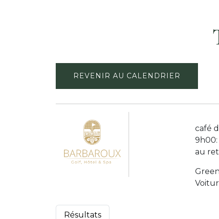
REVENIR AU CALENDRIER
café d
9h00:
au re
Green 
Voitur
Résultats