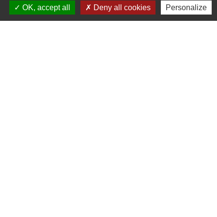
OK, accept all
Deny all cookies
Personalize
HÔTEL
04 94 69 63 63
CONTACTER
RESTAURANT
04 94 69 63 63
CONTACTER
SPA
04 94 69 63 63