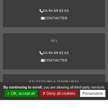
04 94 69 63 63
CONTACTER
SPA
04 94 69 63 63
CONTACTER
RÉCEPTIONS & SÉMINAIRES
By continuing to scroll,
you are allowing all third-party services
OK, accept all
Deny all cookies
Personalize
04 94 69 63 63
CONTACTER